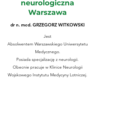
neurologiczna
Warszawa
dr n. med. GRZEGORZ WITKOWSKI
Jest
Absolwentem Warszawskiego Uniwersytetu
Medycznego.
Posiada specjalizację z neurologii.
Obecnie pracuje w Klinice Neurologii
Wojskowego Instytutu Medycyny Lotniczej.
Zajmuje się chorobami neurozwyrodnieniowymi
– Chorobą Parkinsona, Alzheimera,
Huntingtona i chorobami naczyniowymi mózgu.
Zawodowo interesuje
się chorobami neurozwyrodnieniowymi,
przebiegającymi z otępieniem i zaburzeniami