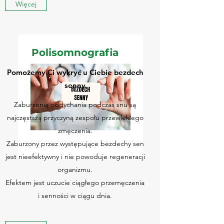
Więcej
Polisomnografia
Pomożemy Ci wykryć u Ciebie bezdech
senny
Zaburzenia oddychania podczas snu są
najczęstszą przyczyną zespołu przewlekłego
zmęczenia.
Zaburzony przez występujące bezdechy sen
jest nieefektywny i nie powoduje regeneracji
organizmu.
Efektem jest uczucie ciągłego przemęczenia
i senności w ciągu dnia.