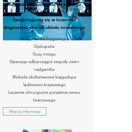
Indywidualne podejście do każdego
pacjenta.
Specjalizujemy się w leczeniu i
diagnostyce chorób układu nerwowego
Guzy rdzenia kręgowego
Dyskopatia
Guzy mózgu
Operacje odbarczające zespoły cieśni
nadgarstka
Blokada okołostawowa kręgosłupa
lędźwiowo-krzyżowego
Leczenie chirurgiczne porażenia nerwu
twarzowego
Więcej informacji