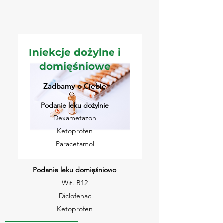
Iniekcje dożylne i
domięśniowe
Zadbamy o Ciebie
Podanie leku dożylnie
Dexametazon
Ketoprofen
Paracetamol
Podanie leku domięśniowo
Wit. B12
Diclofenac
Ketoprofen