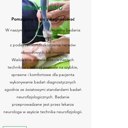
Badania EMG
Pomagamy Ci się zdiagnozować
W naszym gabinecie wykonujemy badania
EMG u pacjentów
z podejrzeniem uszkodzenia nerwów
obwodowych lub mięśni.
Wieloletnie doświadczenie naszych
techników i lekarzy pozwala na szybkie,
sprawne i komfortowe dla pacjenta
wykonywanie badań diagnostycznych
zgodnie ze światowymi standardami badań
neurofizjologicznych. Badanie
przeprowadzane jest przez lekarza
neurologa w asyście technika neurofizjologii.