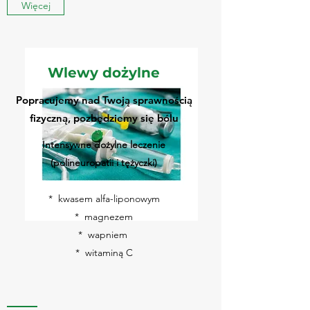
Więcej
Wlewy dożylne
Popracujemy nad Twoją sprawnością
fizyczną, pozbędziemy się bólu
Intensywne dożylne leczenie
(polineuropatii i tężyczki)
* kwasem alfa-liponowym
* magnezem
* wapniem
* witaminą C