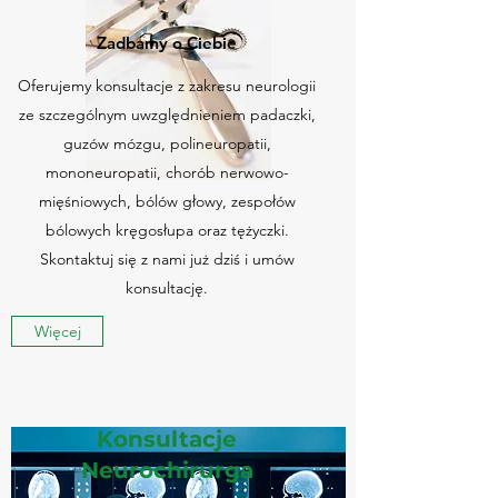
Zadbamy o Ciebie
Oferujemy konsultacje z zakresu neurologii
ze szczególnym uwzględnieniem padaczki,
guzów mózgu, polineuropatii,
mononeuropatii, chorób nerwowo-
mięśniowych, bólów głowy, zespołów
bólowych kręgosłupa oraz tężyczki.
Skontaktuj się z nami już dziś i umów
konsultację.
Więcej
Konsultacje
Neurochirurga