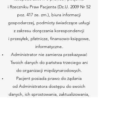
i Rzeczniku Praw Pacjenta (Dz.U. 2009 Nr 52
poz. 417 ze. zm.), biura informacji
gospodarczej, podmioty świadczące usługi
z zakresu doręczania korespondencji
i przesyłek, płatnicze, finansowo-księgowe,
informatyczne.
Administrator nie zamierza przekazywać
Twoich danych do państwa trzeciego ani
do organizacji międzynarodowych.
Pacjent posiada prawo do żądania
od Administratora dostępu do swoich
danych, ich sprostowania, zaktualizowania,
jak również masz prawo do ograniczenia
przetwarzania danych. Zasady udostępnienia
dokumentacji medycznej zostały określone
przez przepisy polskiego prawa.
Pacjent posiada prawo wniesienia skargi