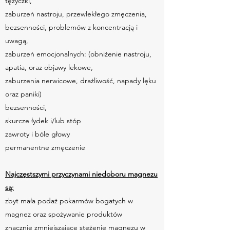
tężyczki,
zaburzeń nastroju, przewlekłego zmęczenia,
bezsenności, problemów z koncentracją i
uwagą,
zaburzeń emocjonalnych: (obniżenie nastroju,
apatia, oraz objawy lekowe,
zaburzenia nerwicowe, drażliwość, napady lęku
oraz paniki)
bezsenności,
skurcze łydek i/lub stóp
zawroty i bóle głowy
permanentne zmęczenie
Najczęstszymi przyczynami niedoboru magnezu
są:
zbyt mała podaż pokarmów bogatych w
magnez oraz spożywanie produktów
znacznie zmniejszające stężenie magnezu w