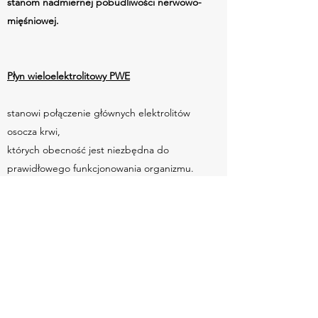
stanom nadmiernej pobudliwości nerwowo-
mięśniowej.
Płyn wieloelektrolitowy PWE
stanowi połączenie głównych elektrolitów
osocza krwi,
których obecność jest niezbędna do
prawidłowego funkcjonowania organizmu.
Głównymi składnikami PWE są jony Na, K, Cl,
Ca oraz Mg
w proporcjach optymalnych dla utrzymania
prawidłowej homeostazy organizmu.
PWE
stanowi cenne uzupełnienie terapii
suplementacyjnej w przypadku niedoborów
elektrolitowych