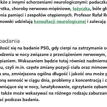
także z innymi schorzeniami neurologicznymi: padaczk
arstka, choroby nerwowo-mięśniowe, 
tężyczka
, bóle g
nia pamięci i zespołów otępiennych. Profesor Rafał Rol
nowski udzielają 
konsultacji neurologicznej
 i zalecaj
badania
łosić się na badanie PSG, gdy cierpi na zatrzymanie 
udzenia w nocy związane z przeciążeniem nerwowym, 
ypianiem. Wskazaniem będzie tutaj również nadmiern
, czyli m.in. częste zmiany pozycji ciała oraz mimow
 snu, zmniejszona ogólna długość i jakość snu może p
ą senność w ciągu dnia, problemy z koncentracją i c
wniające się w nocy, lunatykowanie, zgrzytanie zębam
 także może wskazywać na różnego rodzaju zaburzani
ć podczas badania.