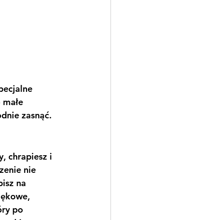
ecjalne 
o małe 
dnie zasnąć.
, chrapiesz i 
zenie nie 
isz na 
lękowe, 
óry po 