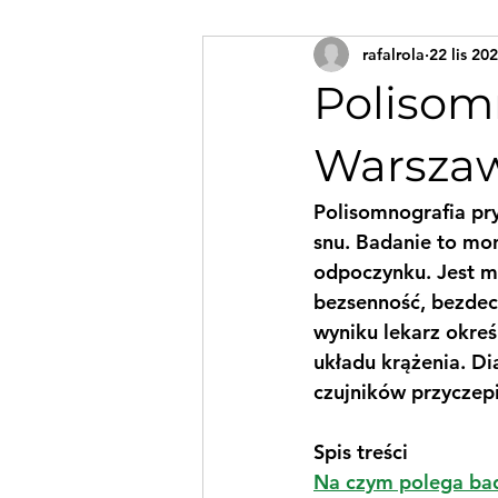
rafalrola
22 lis 20
Polisom
Warsza
Polisomnografia pr
snu. Badanie to mon
odpoczynku. Jest m
bezsenność, bezdech
wyniku lekarz okre
układu krążenia. Di
czujników przyczepi
Spis treści
Na czym polega ba