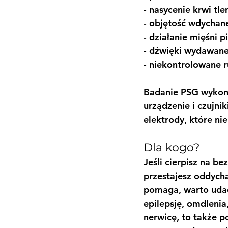
- nasycenie krwi tl
- objętość wdychan
- działanie mięśni p
- dźwięki wydawane 
- niekontrolowane r
Badanie PSG wykon
urządzenie i czujni
elektrody, które n
Dla kogo?
Jeśli cierpisz na be
przestajesz oddycha
pomaga, warto udać 
epilepsję, omdlenia
nerwicę, to także p