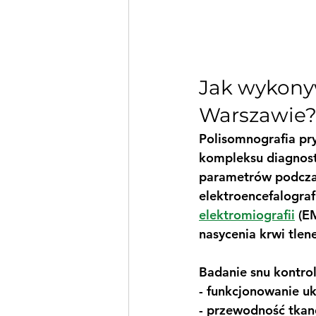
Jak wykony
Warszawie
Polisomnografia pr
kompleksu diagnosty
parametrów podczas
elektroencefalografi
elektromiografii
 (E
nasycenia krwi tlene
Badanie snu kontrol
- funkcjonowanie u
- przewodność tka