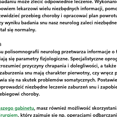
daniu może zlecić odpowiednie leczenie. Wykonanie
bowiem lekarzowi wielu niezbędnych informacji, pom
rzewidzieć przebieg choroby i opracować plan powrotu
y wyniku badania snu nasz neurolog zaleci niezbędne 
tał się normalny.
a
u polisomnografii neurolog przetwarza informacje o f
niają się parametry fizjologiczne. Specjalistyczne op
rozumieć przyczyny chrapania i dolegliwości, a także
 zaburzenia snu mają charakter pierwotny, czy wręcz p
wia się na skutek problemów somatycznych. Postawien
prowadzić niezbędne leczenie zaburzeń snu i zapobi
ebiegowi choroby.
aszego gabinetu
, masz również możliwość skorzystani
irurgiem
, który zajmuje się np. operacjami odbarczani