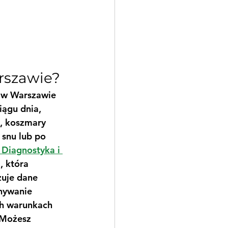
rszawie?
 w Warszawie 
ągu dnia, 
, koszmary 
snu lub po 
 Diagnostyka i 
, która 
zuje dane 
nywanie 
h warunkach 
 Możesz 