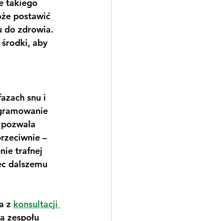
 takiego 
oże postawić 
 do zdrowia. 
środki, aby 
azach snu i 
rogramowanie 
 pozwala 
rzeciwnie – 
ie trafnej 
ec dalszemu 
a z 
konsultacji 
a zespołu 