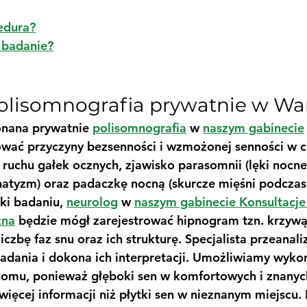
edura?
a badanie?
polisomnografia prywatnie w Wa
onana prywatnie 
polisomnografia
 w 
naszym gabinecie
ować przyczyny bezsenności i wzmożonej senności w ci
ruchu gałek ocznych, zjawisko parasomnii (lęki nocne
natyzm) oraz padaczkę nocną (skurcze mięśni podczas 
ki badaniu, 
neurolog
 w 
naszym gabinecie Konsultacje
zna
 będzie mógł zarejestrować hipnogram tzn. krzywą
iczbę faz snu oraz ich strukturę. Specjalista przeanali
adania i dokona ich interpretacji. Umożliwiamy wyko
domu, ponieważ głęboki sen w komfortowych i znanyc
więcej informacji niż płytki sen w nieznanym miejscu.