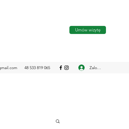
Umów wizytę
Zaloguj się
gmail.com
48 533 819 065