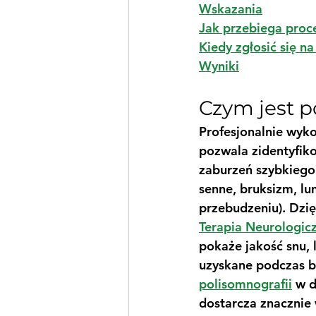
Wskazania
Jak przebiega proc
Kiedy zgłosić się n
Wyniki
Czym jest 
Profesjonalnie wyk
pozwala zidentyfik
zaburzeń szybkiego 
senne, bruksizm, lu
przebudzeniu). Dzię
Terapia Neurologic
pokaże jakość snu, l
uzyskane podczas b
polisomnografii
 w 
dostarcza znacznie 