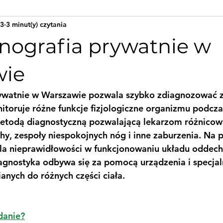
23
3 minut(y) czytania
nografia prywatnie w
wie
ywatnie w Warszawie pozwala szybko zdiagnozować z
itoruje różne funkcje fizjologiczne organizmu podcz
etodą diagnostyczną pozwalającą lekarzom różnicow
y, zespoły niespokojnych nóg i inne zaburzenia. Na 
śla nieprawidłowości w funkcjonowaniu układu oddec
agnostyka odbywa się za pomocą urządzenia i specjal
anych do różnych części ciała.
danie?