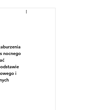
aburzenia 
as nocnego 
ać 
podstawie 
howego i 
nych 