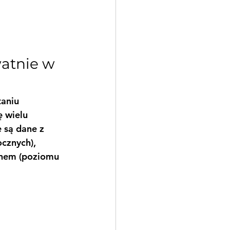
atnie w 
aniu 
 wielu 
 są dane z 
ocznych), 
lenem (poziomu 