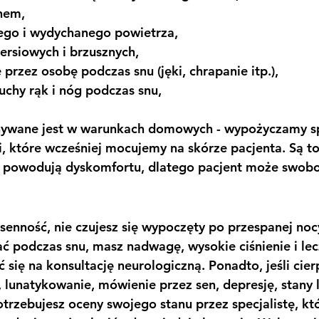
enem,
ego i wydychanego powietrza,
iersiowych i brzusznych,
przez osobę podczas snu (jęki, chrapanie itp.),
uchy rąk i nóg podczas snu,
ywane jest w warunkach domowych - wypożyczamy sp
ki, które wcześniej mocujemy na skórze pacjenta. Są t
ie powodują dyskomfortu, dlatego pacjent może swobo
zsenność, nie czujesz się wypoczęty po przespanej nocy
ć podczas snu, masz nadwagę, wysokie ciśnienie i lec
się na konsultację neurologiczną. Ponadto, jeśli cierp
, lunatykowanie, mówienie przez sen, depresję, stany 
otrzebujesz oceny swojego stanu przez specjalistę, kt