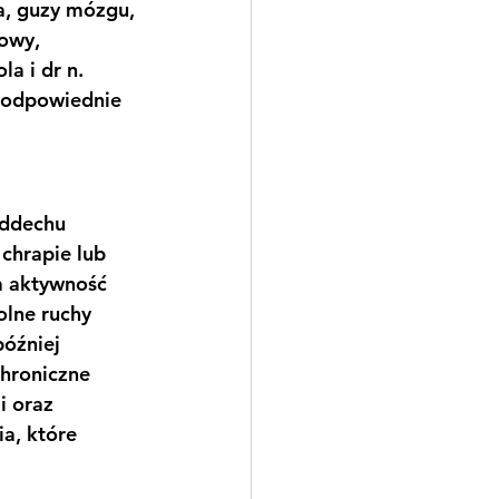
a, guzy mózgu, 
łowy, 
a i dr n. 
ą odpowiednie 
oddechu 
chrapie lub 
a aktywność 
olne ruchy 
óźniej 
hroniczne 
i oraz 
a, które 