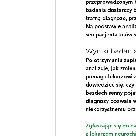
przeprowadzonym ba
badania dostarczy 
trafną diagnozę, p
Na podstawie analiz
sen pacjenta znów s
Wyniki badani
Po otrzymaniu zapis
analizuje, jak zmie
pomaga lekarzowi z
dowiedzieć się, czy
bezdech senny poja
diagnozy pozwala w
niekorzystnemu prz
Zgłaszając się do n
z lekarzem neuroch