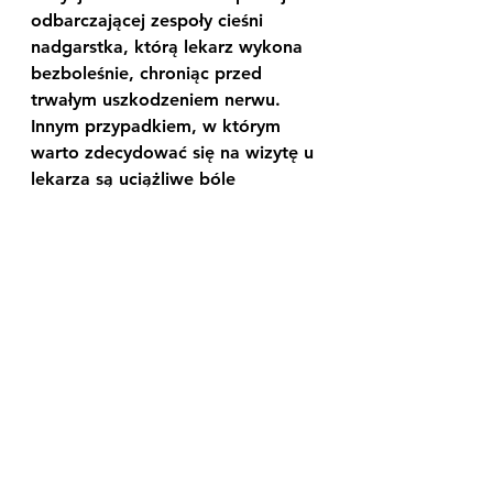
odbarczającej zespoły cieśni 
nadgarstka, którą lekarz wykona 
bezboleśnie, chroniąc przed 
trwałym uszkodzeniem nerwu. 
Innym przypadkiem, w którym 
warto zdecydować się na wizytę u 
lekarza są uciążliwe bóle 
kręgosłupa. Po przeprowadzeniu 
odpowiedniego badania, 
specjalista może wykonać 
blokadę okołostawową 
kręgosłupa lędźwiowo-
krzyżowego. Zabieg polega na 
podaniu preparatu o silnych 
właściwościach przeciwbólowych 
w konkretne miejsce kręgosłupa. 
Częstym przypadkiem jest także 
leczenie chirurgiczne porażenia 