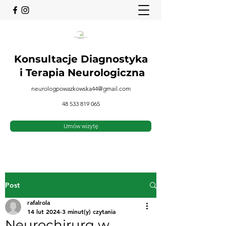
Konsultacje Diagnostyka
i
Terapia Neurologiczna
neurologpowazkowska44@gmail.com
48 533 819 065
Umów wizytę
Post
rafalrola
14 lut 2024
3 minut(y) czytania
Neurochirurg w