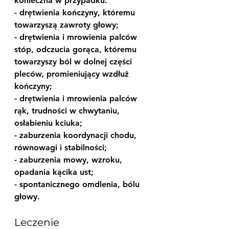
konieczna w przypadku:
- drętwienia kończyny, któremu 
towarzyszą zawroty głowy;
- drętwienia i mrowienia palców 
stóp, odczucia gorąca, któremu 
towarzyszy ból w dolnej części 
pleców, promieniujący wzdłuż 
kończyny;
- drętwienia i mrowienia palców 
rąk, trudności w chwytaniu, 
osłabieniu kciuka;
- zaburzenia koordynacji chodu, 
równowagi i stabilności;
- zaburzenia mowy, wzroku, 
opadania kącika ust;
- spontanicznego omdlenia, bólu 
głowy.
Leczenie