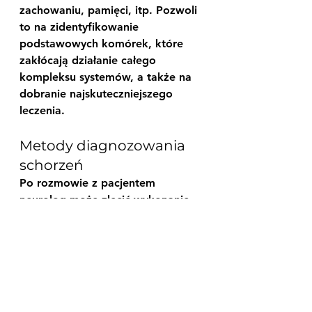
zachowaniu, pamięci, itp. Pozwoli 
to na zidentyfikowanie 
podstawowych komórek, które 
zakłócają działanie całego 
kompleksu systemów, a także na 
dobranie najskuteczniejszego 
leczenia.
Metody diagnozowania 
schorzeń
Po rozmowie z pacjentem 
neurolog może zlecić wykonanie 
specjalnego badania 
diagnostycznego:
- 
EMG
 (elektromiografia) - na 
podstawie którego dokonuje 
oceny działania mięśni i 
przewodzenia nerwów 