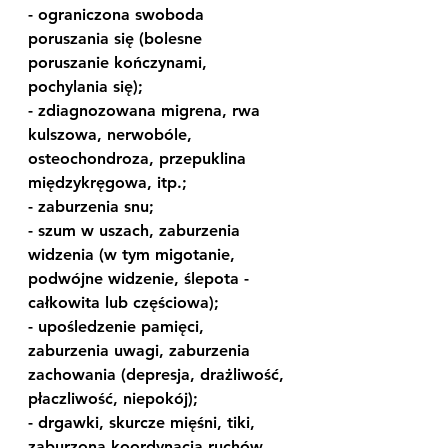
- ograniczona swoboda 
poruszania się (bolesne 
poruszanie kończynami, 
pochylania się);
- zdiagnozowana migrena, rwa 
kulszowa, nerwobóle, 
osteochondroza, przepuklina 
międzykręgowa, itp.;
- zaburzenia snu;
- szum w uszach, zaburzenia 
widzenia (w tym migotanie, 
podwójne widzenie, ślepota - 
całkowita lub częściowa);
- upośledzenie pamięci, 
zaburzenia uwagi, zaburzenia 
zachowania (depresja, drażliwość, 
płaczliwość, niepokój);
- drgawki, skurcze mięśni, tiki, 
zaburzona koordynacja ruchów.