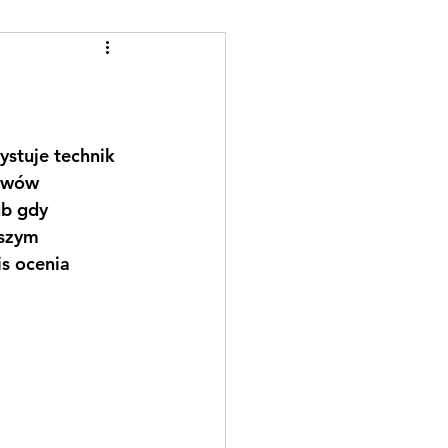
stuje technik 
erwów 
ub gdy 
szym 
s ocenia 