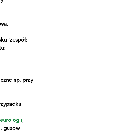
wa, 
u (zespół: 
u: 
iczne np. przy 
rzypadku 
eurologii
, 
i, guzów 