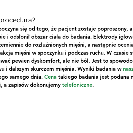
 procedura?
oczyna się od tego, że pacjent zostaje poproszony, ab
ie i odsłonił obszar ciała do badania. Elektrody igłow
miennie do rozluźnionych mięśni, a następnie ocenia
eakcja mięśni w spoczynku i podczas ruchu. W czasie s
wać pewien dyskomfort, ale nie ból. Jest to spowod
u i dalszym skurczem mięśnia. Wyniki badania w 
nas
ego samego dnia. 
Cena
 takiego badania jest podana n
j, a zapisów dokonujemy 
telefoniczne
.