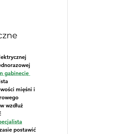
czne 
ektrycznej 
jednorazowej 
m gabinecie 
ista 
wości mięśni i 
erowego 
ów wzdłuż 
ć 
pecjalista
zasie postawić 