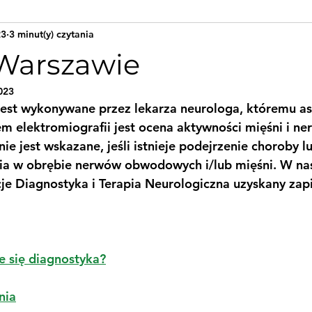
23
3 minut(y) czytania
Warszawie
023
st wykonywane przez lekarza neurologa, któremu asy
lem elektromiografii jest ocena aktywności mięśni i n
 jest wskazane, jeśli istnieje podejrzenie choroby l
ia w obrębie nerwów obwodowych i/lub mięśni. W na
je Diagnostyka i Terapia Neurologiczna uzyskany zapi
e się diagnostyka?
nia