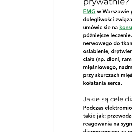
prywatnie?
EMG
 w Warszawie 
dolegliwości związa
umówic się na 
kons
późniejsze leczenie.
nerwowego do tkanek
osłabienie, drętwien
ciała (np. dłoni, ram
mięśniowego, nadm
przy skurczach mięś
kołatania serca.
Jakie są cele 
Podczas elektromiog
takie jak: przewod
reagowania na sygn
diagnozowane za po