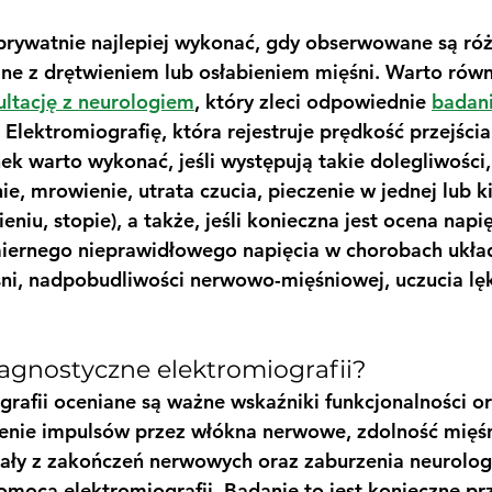
prywatnie najlepiej wykonać, gdy obserwowane są róż
ne z drętwieniem lub osłabieniem mięśni. Warto równ
ultację z neurologiem
, który zleci odpowiednie 
badan
 Elektromiografię, która rejestruje prędkość przejścia
 warto wykonać, jeśli występują takie dolegliwości, 
ie, mrowienie, utrata czucia, pieczenie w jednej lub k
ieniu, stopie), a także, jeśli konieczna jest ocena napię
iernego nieprawidłowego napięcia w chorobach ukł
ni, nadpobudliwości nerwowo-mięśniowej, uczucia lęk
diagnostyczne elektromiografii?
rafii oceniane są ważne wskaźniki funkcjonalności o
zenie impulsów przez włókna nerwowe, zdolność mięśn
ały z zakończeń nerwowych oraz zaburzenia neurolog
mocą elektromiografii. Badanie to jest konieczne prz