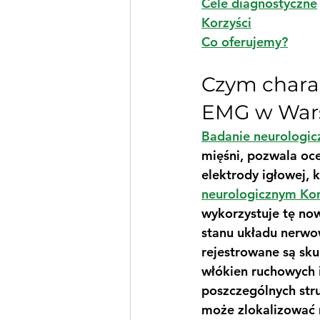
Cele diagnostyczne
Korzyści
Co oferujemy?
Czym charak
EMG w War
Badanie neurologi
mięśni, pozwala oce
elektrody igłowej,
neurologicznym Kon
wykorzystuje tę now
stanu układu nerwo
rejestrowane są sku
włókien ruchowych 
poszczególnych str
może zlokalizować 