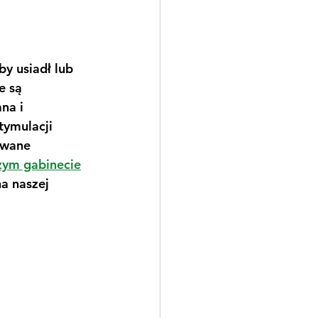
y usiadł lub 
e są 
na i 
tymulacji 
owane 
zym gabinecie
a naszej 