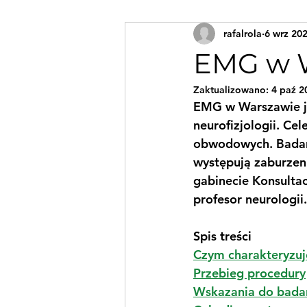
rafalrola
6 wrz 20
EMG w 
Zaktualizowano:
4 paź 2
EMG w Warszawie je
neurofizjologii. Ce
obwodowych. Badanie
występują zaburzen
gabinecie Konsultac
profesor neurologii.
Spis treści
Czym charakteryzuj
Przebieg procedury
Wskazania do bada