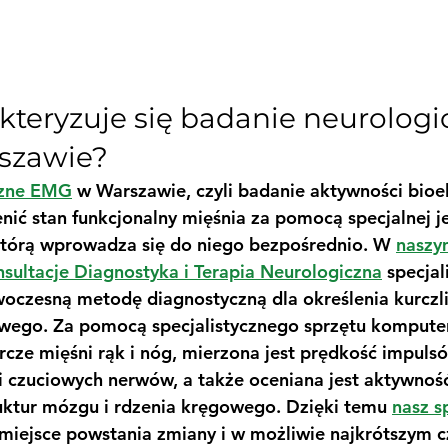
teryzuje się badanie neurologi
szawie?
czne EMG
 w Warszawie, czyli badanie aktywności bioel
nić stan funkcjonalny mięśnia za pomocą specjalnej 
 którą wprowadza się do niego bezpośrednio. W 
naszy
sultacje Diagnostyka i Terapia Neurologiczna
 specjal
oczesną metodę diagnostyczną dla określenia kurczli
wego. Za pomocą specjalistycznego sprzętu komput
rcze mięśni rąk i nóg, mierzona jest prędkość impuls
i czuciowych nerwów, a także oceniana jest aktywnoś
uktur mózgu i rdzenia kręgowego. Dzięki temu 
nasz s
miejsce powstania zmiany i w możliwie najkrótszym c