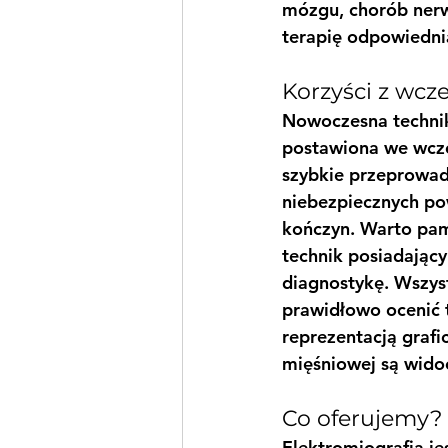
mózgu, chorób nerwo
terapię odpowiedni
Korzyści z wcz
Nowoczesna technika
postawiona we wcze
szybkie przeprowadz
niebezpiecznych po
kończyn. Warto pam
technik posiadając
diagnostykę. Wszys
prawidłowo ocenić ty
reprezentacją grafi
mięśniowej są widoc
Co oferujemy?
Elektromiografia je