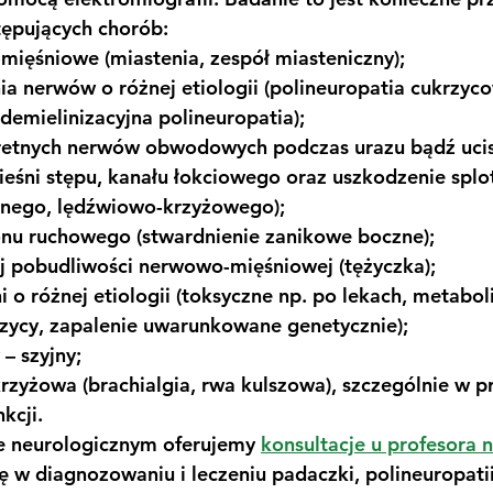
ępujących chorób:
mięśniowe (miastenia, zespół miasteniczny);
a nerwów o różnej etiologii (polineuropatia cukrzyco
demielinizacyjna polineuropatia);
retnych nerwów obwodowych podczas urazu bądź ucisk
cieśni stępu, kanału łokciowego oraz uszkodzenie splot
nego, lędźwiowo-krzyżowego);
onu ruchowego (stwardnienie zanikowe boczne);
ej pobudliwości nerwowo-mięśniowej (tężyczka);
i o różnej etiologii (toksyczne np. po lekach, metabol
czycy, zapalenie uwarunkowane genetycznie);
– szyjny;
rzyżowa (brachialgia, rwa kulszowa), szczególnie w p
kcji.
 neurologicznym oferujemy 
konsultacje u profesora n
się w diagnozowaniu i leczeniu padaczki, polineuropati