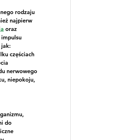
nego rodzaju 
ież najpierw 
ia
 oraz 
 impulsu 
jak: 
ilku częściach 
cia 
adu nerwowego 
u, niepokoju, 
rganizmu, 
i do 
iczne 
y 