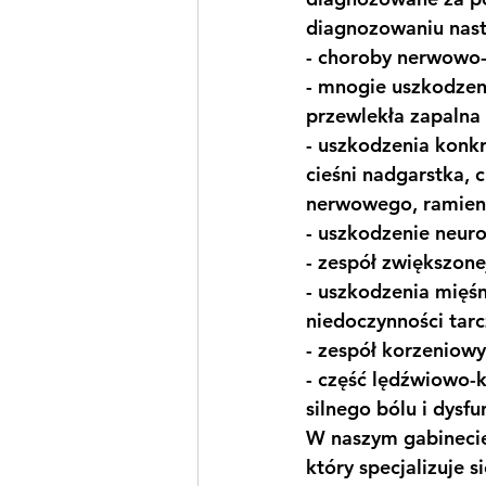
diagnozowaniu nast
- choroby nerwowo-
- mnogie uszkodzeni
przewlekła zapalna 
- uszkodzenia konk
cieśni nadgarstka, 
nerwowego, ramien
- uszkodzenie neur
- zespół zwiększon
- uszkodzenia mięśn
niedoczynności tar
- zespół korzeniowy 
- część lędźwiowo-k
silnego bólu i dysfun
W naszym gabinecie
który specjalizuje 