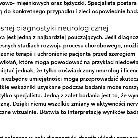
wo- mięśniowych oraz tężyczki. Specjalista postara 
ą do konkretnego przypadku i zleci odpowiednie bad
esnej diagnostyki neurologicznej
 jest jedną z najbardziej pouczających. Jeśli diagnoz
snych stadiach rozwoju procesu chorobowego, możli
enie terapii i uchronienie pacjenta przed szeregiem 
wikłań, które mogą powodować na przykład niedowład
iętać jednak, że tylko doświadczony neurolog i licen
y niezbędne umiejętności mogą przeprowadzić skutec
tkie wskaźniki uzyskane podczas badania może rozszy
lko specjalista. Jedną z zalet badania jest to, że wyni
czną. Dzięki niemu wszelkie zmiany w aktywności nerw
zne wizualnie. Ułatwia to interpretację wyników bad
st zalecana w celu diagnostyki chorób układu nerwow