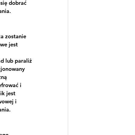
się dobrać 
ania.
a zostanie 
we jest 
 lub paraliż 
cjonowany 
zną 
frować i 
k jest 
owej i 
ania.
ego, 