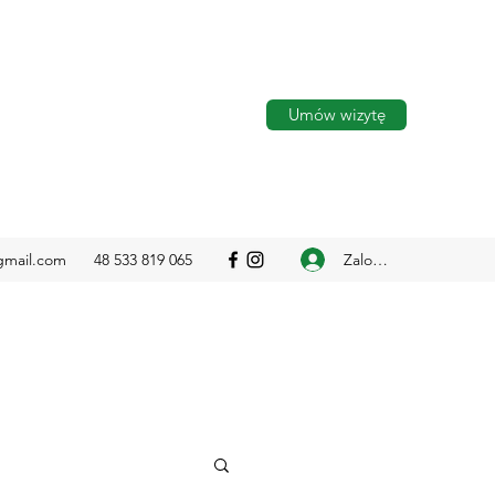
Umów wizytę
Zaloguj się
gmail.com
48 533 819 065