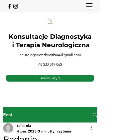
Konsultacje Diagnostyka
i
Terapia Neurologiczna
neurologpowazkowska44@gmail.com
48 533 819 065
Umów wizytę
Post
rafalrola
4 paź 2023
3 minut(y) czytania
Badanie