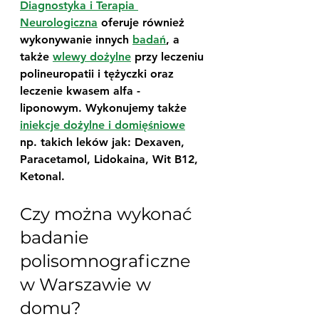
Diagnostyka i Terapia 
Neurologiczna
 oferuje również 
wykonywanie innych 
badań
, a 
także 
wlewy dożylne
 przy leczeniu 
polineuropatii i tężyczki oraz 
leczenie kwasem alfa - 
liponowym. Wykonujemy także 
iniekcje dożylne i domięśniowe
np. takich leków jak: Dexaven, 
Paracetamol, Lidokaina, Wit B12, 
Ketonal.
Czy można wykonać 
badanie 
polisomnograficzne 
w Warszawie w 
domu?