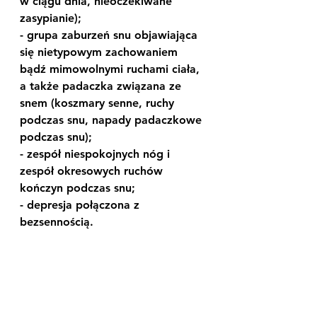
w ciągu dnia, nieoczekiwane 
zasypianie);
- grupa zaburzeń snu objawiająca 
się nietypowym zachowaniem 
bądź mimowolnymi ruchami ciała, 
a także padaczka związana ze 
snem (koszmary senne, ruchy 
podczas snu, napady padaczkowe 
podczas snu);
- zespół niespokojnych nóg i 
zespół okresowych ruchów 
kończyn podczas snu;
- depresja połączona z 
bezsennością.
Poddaj się badaniu snu, jeśli po 
przespanej nocy w ciągu dnia 
odczuwasz: poranne bóle głowy, 
ciągłe zmęczenie, zaburzenie 