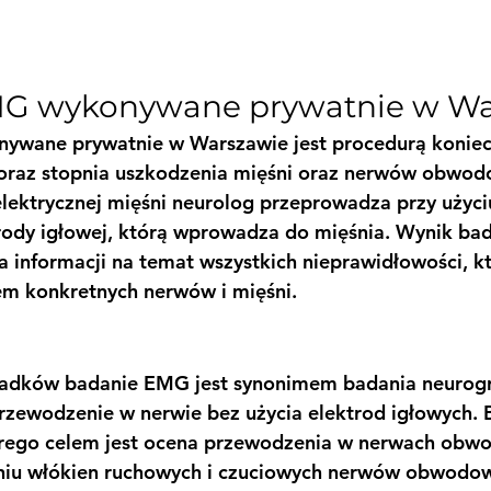
G wykonywane prywatnie w Wa
nywane prywatnie w Warszawie jest procedurą koniec
u oraz stopnia uszkodzenia mięśni oraz nerwów obwod
lektrycznej mięśni neurolog przeprowadza przy użyci
rody igłowej, którą wprowadza do mięśnia. Wynik bad
 informacji na temat wszystkich nieprawidłowości, k
em konkretnych nerwów i mięśni.
adków badanie EMG jest synonimem badania neurogr
rzewodzenie w nerwie bez użycia elektrod igłowych. 
órego celem jest ocena przewodzenia w nerwach obw
niu włókien ruchowych i czuciowych nerwów obwodow