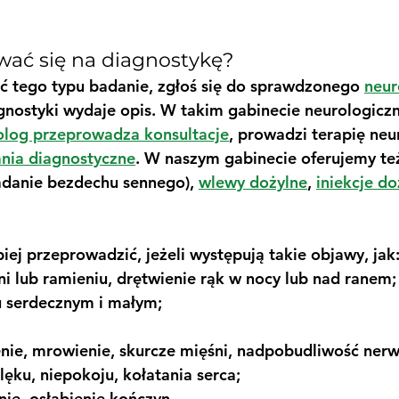
wać się na diagnostykę?
ć tego typu badanie, zgłoś się do sprawdzonego 
neur
gnostyki wydaje opis. W takim gabinecie neurologicz
olog przeprowadza konsultacje
, prowadzi terapię neu
nia diagnostyczne
. W naszym gabinecie oferujemy te
adanie bezdechu sennego), 
wlewy dożylne
, 
iniekcje do
ej przeprowadzić, jeżeli występują takie objawy, jak
oni lub ramieniu, drętwienie rąk w nocy lub nad ranem;
u serdecznym i małym; 
nie, mrowienie, skurcze mięśni, nadpobudliwość ner
lęku, niepokoju, kołatania serca;
nie, osłabienie kończyn.