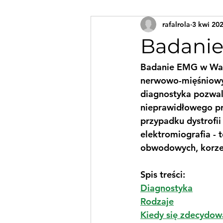
rafalrola
3 kwi 20
Badanie
Badanie EMG w War
nerwowo-mięśniowyc
diagnostyka pozwala
nieprawidłowego pr
przypadku dystrofii
elektromiografia -
obwodowych, korzen
Spis treści:
Diagnostyka
Rodzaje
Kiedy się zdecydow