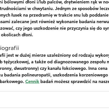
i bólowymi dłoni i/lub palców, drętwieniem rąk w no
 trudnościami w chwytaniu. Jednym ze sposobów leczen
nych łusek na przedramię w trakcie snu lub poddanie
asami zalecane jest również wykonanie badania nerwu
zować, czy jego uszkodzenie nie przyczynia się do 
 okolicach dłoni.
iografii
fii jest w dużej mierze uzależniony od rodzaju wykon
ub tężyczkowej, a także od diagnozowanego zespołu np
ronny, dwustronny) czy kanału łokciowego. Inna cena 
u badania polineuropatii, uszkodzenia korzeniowego
 barkowego. 
Cennik
 badań możesz sprawdzić na naszej