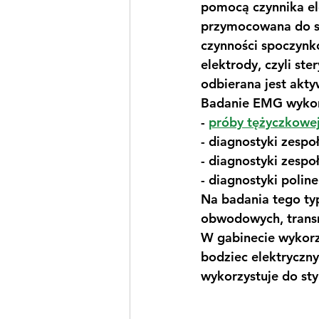
pomocą czynnika el
przymocowana do sk
czynności spoczynk
elektrody, czyli ste
odbierana jest akty
Badanie EMG wyko
- 
próby tężyczkowe
- diagnostyki zespo
- diagnostyki zespo
- diagnostyki polin
Na badania tego ty
obwodowych, transm
W gabinecie wykorz
bodziec elektryczny
wykorzystuje do st