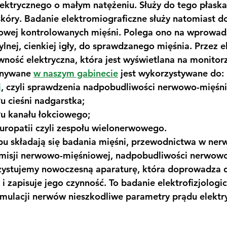
ektrycznego o małym natężeniu. Służy do tego płaska
óry. Badanie elektromiograficzne służy natomiast d
owej kontrolowanych mięśni. Polega ono na wprowad
rylnej, cienkiej igły, do sprawdzanego mięśnia. Przez e
wność elektryczna, która jest wyświetlana na monitorz
nywane 
w 
naszym gabinecie
 jest wykorzystywane do:
j
, czyli sprawdzenia nadpobudliwości nerwowo-mięśn
łu cieśni nadgarstka;
łu kanału łokciowego;
europatii czyli zespołu wielonerwowego.
pu składają się badania mięśni, przewodnictwa w ner
isji nerwowo-mięśniowej, nadpobudliwości nerwowo
ystujemy nowoczesną aparaturę, która doprowadza d
 i zapisuje jego czynność. To badanie elektrofizjologi
ymulacji nerwów nieszkodliwe parametry prądu elektr