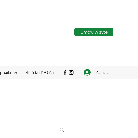
Umów wizytę
Zaloguj się
gmail.com
48 533 819 065