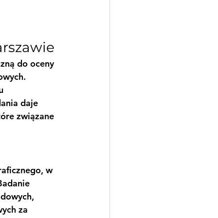
rszawie
zną do oceny 
owych. 
u 
ania daje 
tóre związane 
aficznego, w 
Badanie 
odowych, 
ych za 