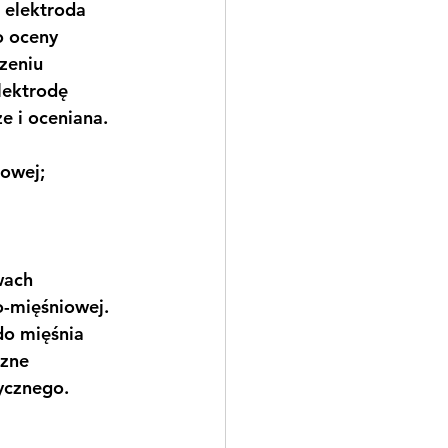
 elektroda 
o oceny 
zeniu 
lektrodę 
e i oceniana. 
iowej;
wach 
-mięśniowej. 
o mięśnia 
czne 
ycznego.