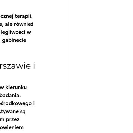
znej terapii. 
e, ale również 
legliwości w 
 gabinecie 
szawie i 
w kierunku 
badania. 
ośrodkowego i 
stywane są 
m przez 
rowieniem 