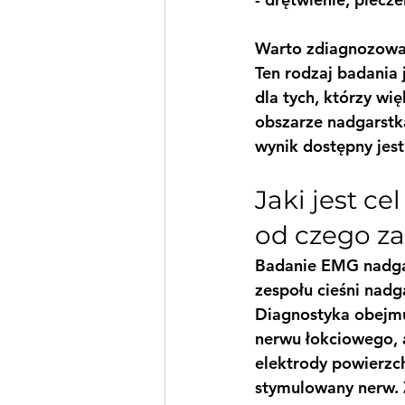
Warto zdiagnozować
Ten rodzaj badania 
dla tych, którzy wi
obszarze nadgarstk
wynik dostępny jest
Jaki jest c
od czego za
Badanie EMG nadgar
zespołu cieśni nadg
Diagnostyka obejmu
nerwu łokciowego, 
elektrody powierz
stymulowany nerw. 