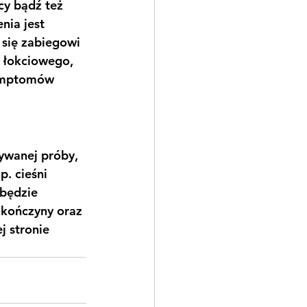
cy bądź też 
ia jest 
 się zabiegowi 
 łokciowego, 
symptomów 
ywanej próby, 
. cieśni 
będzie 
 kończyny oraz 
 stronie 