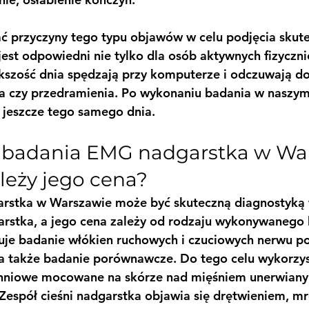
 przyczyny tego typu objawów w celu podjęcia skutec
jest odpowiedni nie tylko dla osób aktywnych fizyczni
ększość dnia spędzają przy komputerze i odczuwają do
a czy przedramienia. Po wykonaniu badania w naszym
 jeszcze tego samego dnia.
el badania EMG nadgarstka w War
leży jego cena?
stka w Warszawie może być skuteczną diagnostyką 
arstka, a jego cena zależy od rodzaju wykonywanego 
je badanie włókien ruchowych i czuciowych nerwu p
a także badanie porównawcze. Do tego celu wykorzy
chniowe mocowane na skórze nad mięśniem unerwiany
Zespół cieśni nadgarstka objawia się drętwieniem, m