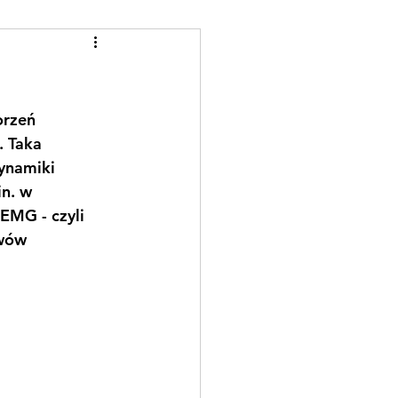
rzeń 
 Taka 
ynamiki 
n. w 
EMG - czyli 
wów 