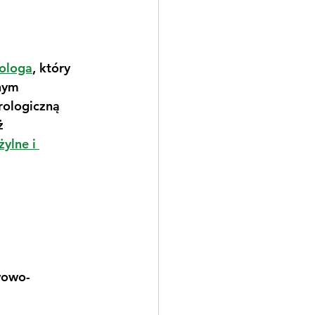
ologa
, który 
nym 
rologiczną 
ż 
żylne i 
:
wowo-