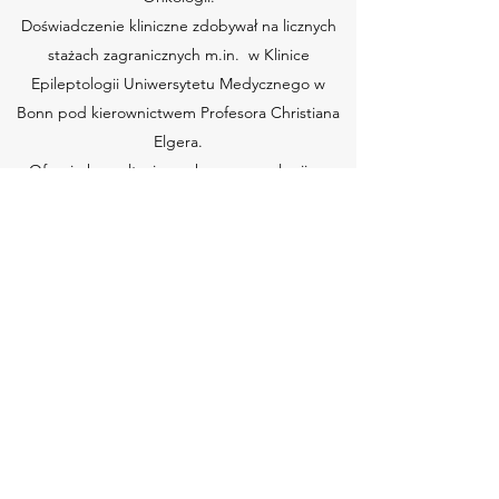
Doświadczenie kliniczne zdobywał na licznych
stażach zagranicznych m.in. w Klinice
Epileptologii Uniwersytetu Medycznego w
Bonn pod kierownictwem Profesora Christiana
Elgera.
Oferuje konsultacje z zakresu neurologii ze
szczególnym uwzględnieniem padaczki, guzów
mózgu, polineuropatii, mononeuropatii, chorób
nerwowo- mięśniowych, bólów głowy, zespołów
bólowych kręgosłupa oraz tężyczki.
Telefon
Umów wizytę
Konsultacje Diagnostyka
i
Terapia Neurologiczna