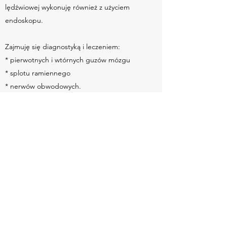
lędźwiowej wykonuję również z użyciem
endoskopu.
Zajmuję się diagnostyką i leczeniem:
* pierwotnych i wtórnych guzów mózgu
* splotu ramiennego
* nerwów obwodowych.
Interesuję się w szczególności, guzami:
mózgu, podstawy czaszki, kąta mostowo-
móżdżkowego czy guzami śródkomorowymi.
Umów się