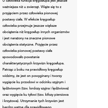
U człowieka funkcja kręgosłupa jest jeszcze
ważniejsza niż u zwierząt. Wiąże się to z
przyjęciem przez człowieka pionowej
postawy ciała. W efekcie kręgosłup
człowieka przejmuje jeszcze większe
obciążenia niż kręgosłup innych organizmów
i jest narażony na znaczne pionowe
obciążenia statyczne. Przyjęcie przez
człowieka pionowej postawy ciała
spowodowało powstanie
charakterystycznych krzywizn kręgosłupa.
Patrząc z boku na prawidłowy kręgosłup
widzimy, że jest on powyginany i tworzy
wygięcie ku przodowi w odcinku szyjnym i
lędźwiowym (tzw. lordozy szyjna i lędźwiowa)
oraz wygięcia ku tyłowi (tzw. kifozy piersiowa
i krzyżowa). Utrzymanie tych krzywizn jest
bardzo ważne dla prawidłowego